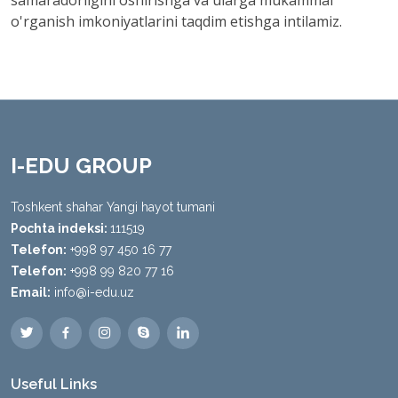
samaradorligini oshirishga va ularga mukammal
o'rganish imkoniyatlarini taqdim etishga intilamiz.
I-EDU GROUP
Toshkent shahar Yangi hayot tumani
Pochta indeksi:
111519
Telefon:
+998 97 450 16 77
Telefon:
+998 99 820 77 16
Email:
info@i-edu.uz
Useful Links