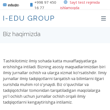
+998 97 450
Sayt test rejimida
info@i-edu.uz
16 77
ishlamoqda
I-EDU GROUP
Biz haqimizda
Tashkilotimiz ilmiy sohada katta muvaffaqiyatlarga
erishishga intiladi. Bizning asosiy maqsadlarimizdan biri
ilmiy jurnallar ochish va ularga xizmat ko‘rsatishdir. Ilmiy
jurnallar ilmiy tadqiqotlarni tarqatish va bilimlarni ilgari
surishda muhim rol o'ynaydi. Biz o'quvchilar va
tadqiqotchilar tomonidan tarqatiladigan maqolalarga
yo'l ochish uchun jurnallar ochish orqali ilmiy
tadqiqotlarni kengaytirishga intilamiz.