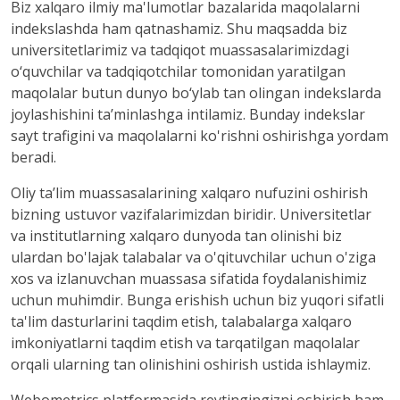
Biz xalqaro ilmiy ma'lumotlar bazalarida maqolalarni
indekslashda ham qatnashamiz. Shu maqsadda biz
universitetlarimiz va tadqiqot muassasalarimizdagi
o‘quvchilar va tadqiqotchilar tomonidan yaratilgan
maqolalar butun dunyo bo‘ylab tan olingan indekslarda
joylashishini ta’minlashga intilamiz. Bunday indekslar
sayt trafigini va maqolalarni ko'rishni oshirishga yordam
beradi.
Oliy ta’lim muassasalarining xalqaro nufuzini oshirish
bizning ustuvor vazifalarimizdan biridir. Universitetlar
va institutlarning xalqaro dunyoda tan olinishi biz
ulardan bo'lajak talabalar va o'qituvchilar uchun o'ziga
xos va izlanuvchan muassasa sifatida foydalanishimiz
uchun muhimdir. Bunga erishish uchun biz yuqori sifatli
ta'lim dasturlarini taqdim etish, talabalarga xalqaro
imkoniyatlarni taqdim etish va tarqatilgan maqolalar
orqali ularning tan olinishini oshirish ustida ishlaymiz.