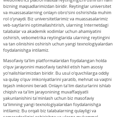
Webometrics platformasida reytingingizni oshirish ham
bizning maqsadlarimizdan biridir. Reytinglar universitet
va muassasalarning onlayn obro‘sini oshirishda muhim
rol o‘ynaydi. Biz universitetlarimiz va muassasalarimiz
veb-saytlarini optimallashtirish, ularning Internetdagi
talabalar va akademik xodimlar uchun ahamiyatini
oshirish, vebometrika reytinglarida ularning reytingini
va tan olinishini oshirish uchun yangi texnologiyalardan
foydalanishga intilamiz.
Masofaviy ta’lim platformalaridan foydalangan holda
o‘quv jarayonini masofaviy tashkil etish ham asosiy
yo‘nalishlarimizdan biridir. Bu usul o‘quvchilarga oddiy
va qulay o‘quv imkoniyatlarini yaratib, mehnat va vaqtni
tejash imkonini beradi. Onlayn ta'lim dasturlarini ishlab
chiqish va ta'lim jarayonining muvaffaqiyatli
yakunlanishini ta'minlash uchun biz masofaviy
ta'limning yangi texnologiyalaridan foydalanishga
intilamiz. Bu orqali biz talabalarning qulayligi va